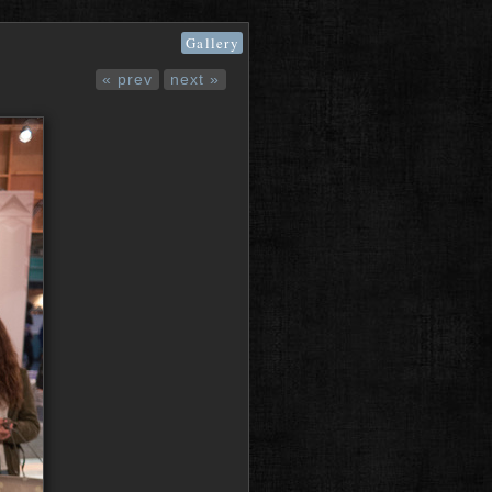
Gallery
« prev
next »