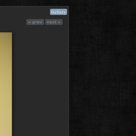
Gallery
« prev
next »