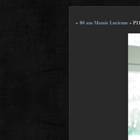
»
80 ans Mamie Lucienne
»
P1